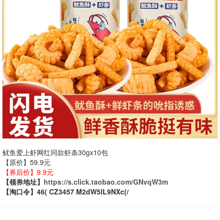
鱿鱼爱上虾网红同款虾条30gx10包
【原价】59.9元
【券后价】9.9元
【领券地址】
https://s.click.taobao.com/GNvqW3m
【淘口令】46( CZ3457 M2dW5lL9NXc(/