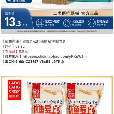
【臻和亦康】远红外磁疗镇痛贴10贴*3盒
【原价】39.9元
【券后价】9.9元
【领券地址】
https://s.click.taobao.com/yRKsW3m
【淘口令】60( CZ3457 V6sB5lL9YKt(/