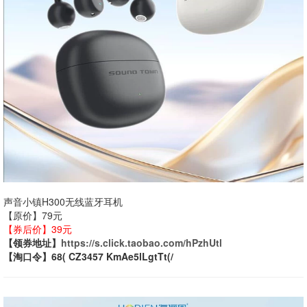
声音小镇H300无线蓝牙耳机
【原价】79元
【券后价】39元
【领券地址】
https://s.click.taobao.com/hPzhUtl
【淘口令】68( CZ3457 KmAe5lLgtTt(/