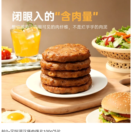
拍2~宝恒源汉堡肉饼片100g*5片