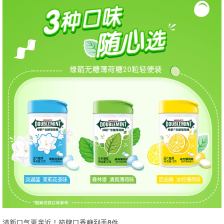
清新口气更亲近！箭牌口香糖到手8件