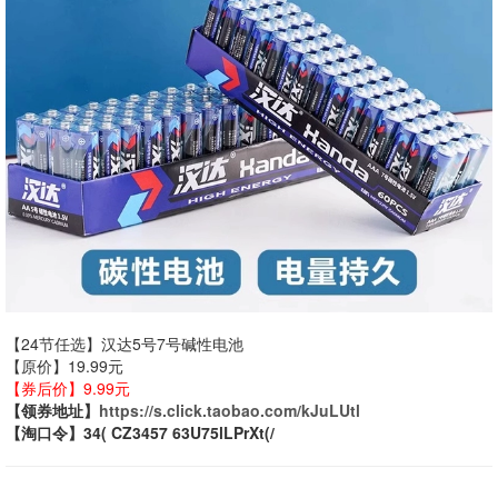
【24节任选】汉达5号7号碱性电池
【原价】19.99元
【券后价】9.99元
【领券地址】
https://s.click.taobao.com/kJuLUtl
【淘口令】34( CZ3457 63U75lLPrXt(/