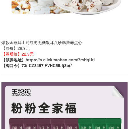
爆款金燕耳山药红枣无糖银耳八珍糕营养点心
【原价】26.9元
【券后价】22.9元
【领券地址】
https://s.click.taobao.com/7mHqUtl
【淘口令】73( CZ3457 FVHC5lLfj3b(/