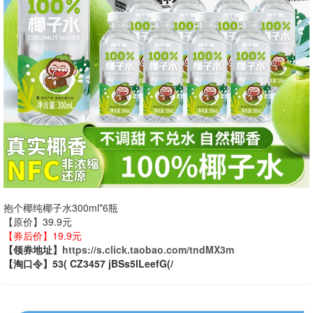
抱个椰纯椰子水300ml*6瓶
【原价】39.9元
【券后价】19.9元
【领券地址】
https://s.click.taobao.com/tndMX3m
【淘口令】53( CZ3457 jBSs5lLeefG(/