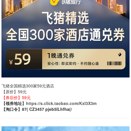
飞猪全国精选300家59元酒店
【原价】59元
【券后价】59元
【领券地址】
https://s.click.taobao.com/Kxl3X3m
【淘口令】87( CZ3457 pjeb5lLhfha(/