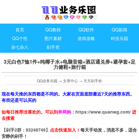
首页
QQ教程
QQ软件
QQ新闻
QQ个性
图片素材
游戏攻略
科技乐园
杂七杂八
剁手党
3元白色T恤1件+纯椰子水+电脑音箱+酒店通兑券+避孕套+足
力健鞋+旅行箱
QQ业务乐园
→
文章中心
→
天天剁手价
现在每天推的东西都是不同的。大家在页面底部最近7天的推荐东西。
有些还是可以买的
如每日推荐没喜欢的。可以到
券网购
：
https://www.quanwg.com/
进
去搜索
【剁手2群：93248749】
点击快速加入！
每天手动发，消息不多，适合
安静的剁手！