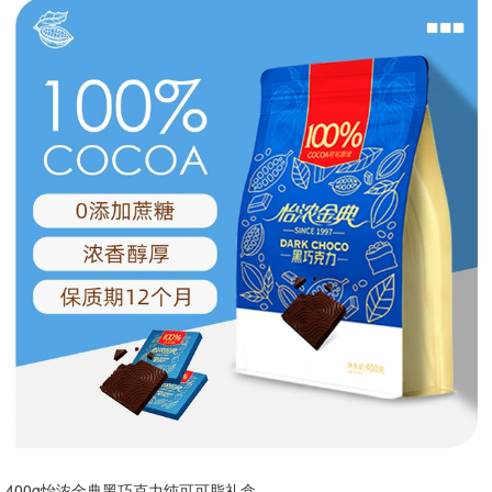
400g怡浓金典黑巧克力纯可可脂礼盒