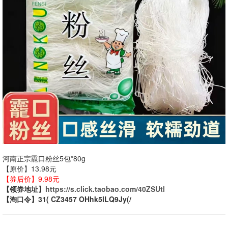
河南正宗龗口粉丝5包*80g
【原价】13.98元
【券后价】9.98元
【领券地址】
https://s.click.taobao.com/40ZSUtl
【淘口令】31( CZ3457 OHhk5lLQ9Jy(/