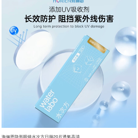
海俪恩隐形眼镜水次方日抛20片透氧高清