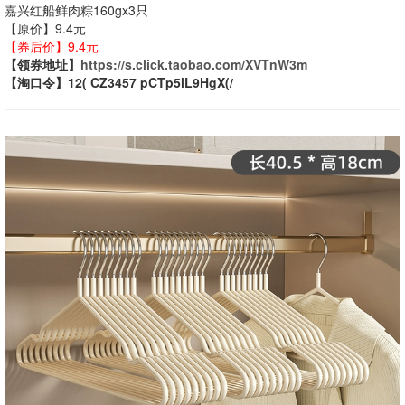
嘉兴红船鲜肉粽160gx3只
【原价】9.4元
【券后价】9.4元
【领券地址】
https://s.click.taobao.com/XVTnW3m
【淘口令】12( CZ3457 pCTp5lL9HgX(/