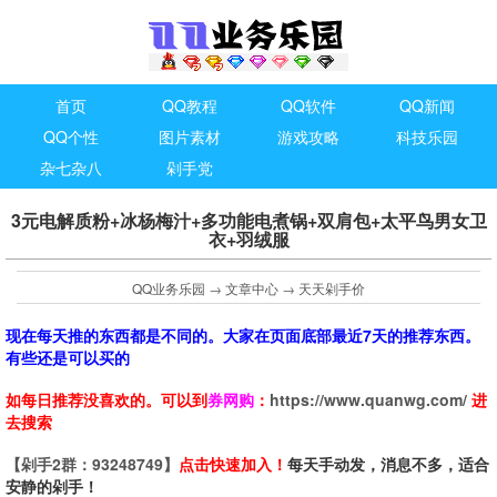
首页
QQ教程
QQ软件
QQ新闻
QQ个性
图片素材
游戏攻略
科技乐园
杂七杂八
剁手党
3元电解质粉+冰杨梅汁+多功能电煮锅+双肩包+太平鸟男女卫
衣+羽绒服
QQ业务乐园
→
文章中心
→
天天剁手价
现在每天推的东西都是不同的。大家在页面底部最近7天的推荐东西。
有些还是可以买的
如每日推荐没喜欢的。可以到
券网购
：
https://www.quanwg.com/
进
去搜索
【剁手2群：93248749】
点击快速加入！
每天手动发，消息不多，适合
安静的剁手！