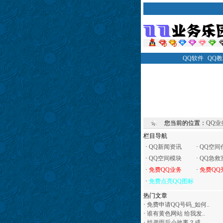
QQ软件
|
QQ
您当前的位置：
QQ业
栏目导航
·
QQ新闻资讯
·
QQ空间
·
QQ空间模块
·
QQ急救
·
免费QQ业务
·
免费QQ
·
免费点亮QQ图标
热门文章
·
免费申请QQ号码_如何..
·
谁有黄色网站 给我发..
·
姐弟雨后小故事？成..