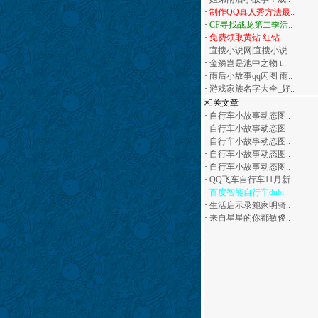
·
制作QQ真人秀方法最..
·
CF寻找战龙第二季活..
·
免费领取黄钻 红钻 ..
·
宜搜小说网|宜搜小说..
·
金鳞岂是池中之物 t..
·
雨后小故事qq闪图 雨..
·
游戏家族名字大全_好..
相关文章
·
自行车小故事动态图..
·
自行车小故事动态图..
·
自行车小故事动态图..
·
自行车小故事动态图..
·
自行车小故事动态图..
·
QQ飞车自行车11月新..
·
百度智能自行车dubi..
·
生活启示录鲍家明骑..
·
来自星星的你都敏俊..