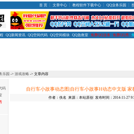
首 页
┆
文章中心
┆
教程软件下载中心
┆
QQ业务乐园
┆
教程
|
QQ新闻资讯
|
QQ空间代码
|
QQ空间模块
|
QQ急救室
|
免费QQ业务
|
免费QQ秀
|
务乐园
->
游戏攻略
-> 文章内容
代码
自行车小故事动态图|自行车小故事H动态中文版 
室
作者：佚名 来源：本站原创 发布时间：2014-11-27 9:5
秀