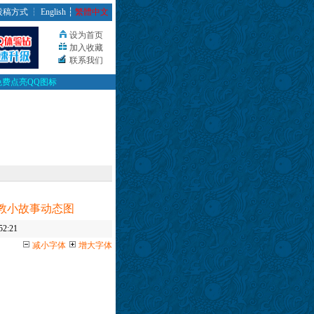
投稿方式
┆
English
┆
繁體中文
设为首页
加入收藏
联系我们
免费点亮QQ图标
家教小故事动态图
2:21
减小字体
增大字体