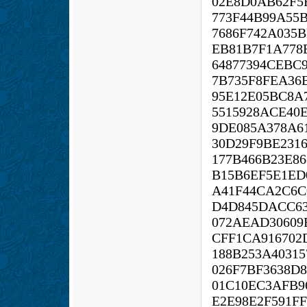
02E8D0AB62F5
773F44B99A55
7686F742A035
EB81B7F1A778
64877394CEBC
7B735F8FEA36
95E12E05BC8A
5515928ACE40
9DE085A378A6
30D29F9BE231
177B466B23E8
B15B6EF5E1ED
A41F44CA2C6C
D4D845DACC63
072AEAD30609
CFF1CA916702
188B253A4031
026F7BF3638D
01C10EC3AFB9
E2E98E2F591F