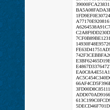
39000FCA2383
BA5A08FADA3B
1FD9EF0E3072
A77170E920816
A6264538A91C
C2A8F9DD230D
7CF0B89BE123
14930F48E9572
FE63D41751AD
742F3CEBBFA2
E3BF62465D19
E4867D3376472
EA0C8A4E51A1
AC5C454C340D
66AF4CD5F396
3FD00D8C8511
ADD070AD9166
613C199C0FCD
5DECD46F701D