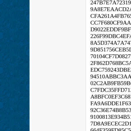
247B7E7A7231
9A8E7EAACD2
CFA261A4FB76
CC7F680CF9A
D9022EDDF9BF
226F99DBC4EF
8A5D374A7A74
9D851756CEB5
70104CF7D082
2F862D768BC5
EDC759243DBE
94510ABBC3AA
02C2AB9FB59B
C7FDC35FFD71
A8BFC0EF3C68
FA9A6DDE1F63
92C36E74B8B5
9100813E934B5
7D8A9ECEC2D
664F359FD85C