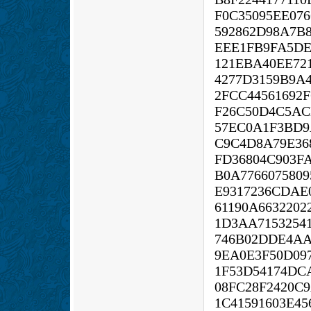
F0C35095EE076
592862D98A7B
EEE1FB9FA5DE
121EBA40EE72
4277D3159B9A
2FCC44561692
F26C50D4C5AC
57EC0A1F3BD9
C9C4D8A79E36
FD36804C903F
B0A7766075809
E9317236CDAE
61190A663220
1D3AA7153254
746B02DDE4AA
9EA0E3F50D09
1F53D54174DC
08FC28F2420C
1C41591603E4