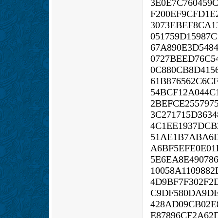
3E0E7C760459
F200EF9CFD1E
3073EBEF8CA1
051759D15987C
67A890E3D548
0727BEED76C54
0C880CB8D415
61B876562C6CF
54BCF12A044C
2BEFCE255797
3C271715D363
4C1EE1937DCB
51AE1B7ABA6
A6BF5EFE0E0
5E6EA8E49078
10058A110988
4D9BF7F302F2
C9DF580DA9DE
428AD09CB02E
E87896CF2A62D