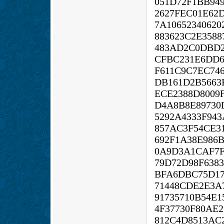
051D72F1BB94
2627FEC01E62
7A10652340620
883623C2E3588
483AD2C0DBD2
CFBC231E6DD6
F611C9C7EC74
DB161D2B5663
ECE2388D8009
D4A8B8E89730
5292A4333F94
857AC3F54CE3
692F1A38E986
0A9D3A1CAF7F
79D72D98F638
BFA6DBC75D17
71448CDE2E3A
91735710B54E1
4F37730F80AE2
812C4D8513AC