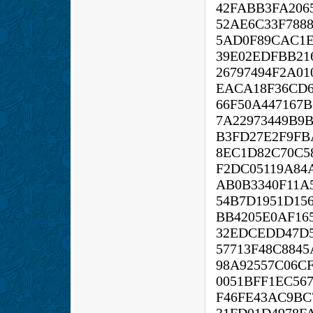
42FABB3FA206
52AE6C33F7888
5AD0F89CAC1E
39E02EDFBB21
26797494F2A0
EACA18F36CD6
66F50A447167B
7A22973449B9B
B3FD27E2F9FB
8EC1D82C70C5
F2DC05119A84
AB0B3340F11A
54B7D1951D15
BB4205E0AF16
32EDCEDD47D
57713F48C8845
98A92557C06C
0051BFF1EC56
F46FE43AC9BC