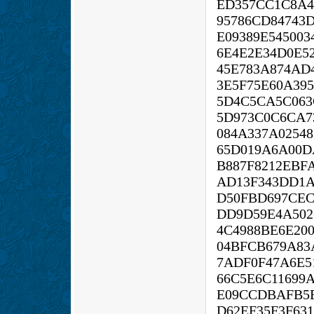
ED357CC1C8A4
95786CD84743
E09389E54500
6E4E2E34D0E52
45E783A874AD
3E5F75E60A39
5D4C5CA5C063
5D973C0C6CA7
084A337A0254
65D019A6A00D
B887F8212EBF
AD13F343DD1A
D50FBD697CEC
DD9D59E4A502
4C4988BE6E20
04BFCB679A83
7ADF0F47A6E5
66C5E6C11699
E09CCDBAFB5
D62EF35F3F63