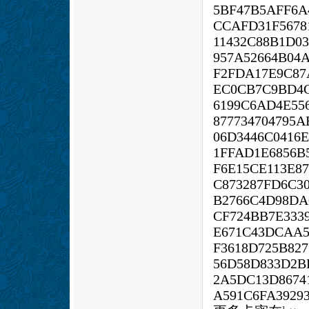
5BF47B5AFF6A
CCAFD31F5678
11432C88B1D03
957A52664B04
F2FDA17E9C87
EC0CB7C9BD4C
6199C6AD4E55
877734704795
06D3446C0416
1FFAD1E6856B
F6E15CE113E8
C873287FD6C3
B2766C4D98DA
CF724BB7E333
E671C43DCAA5
F3618D725B82
56D58D833D2B
2A5DC13D8674
A591C6FA3929