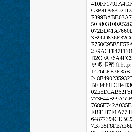
410FF179FA4C
C3B4D983021D
F399BABB03A7
50F803100A526
072BD41A7660
3B96D836E32C
F750C95B5E5FA
2E9ACF847FE0
D2CFAE6A4EC9
更多卡密在
http
1426CEE3E35B
248E49023593
BE3499FCB4D3
02E8D0AB62F5
773F44B99A55
7686F742A035
EB81B7F1A778
64877394CEBC
7B735F8FEA36