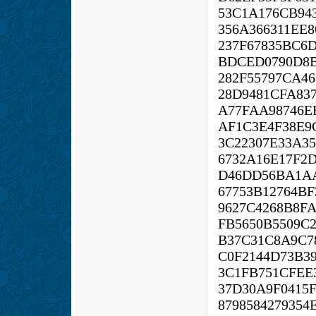
53C1A176CB94
356A366311EE8
237F67835BC6
BDCED0790D8B
282F55797CA46
28D9481CFA83
A77FAA98746E
AF1C3E4F38E9
3C22307E33A3
6732A16E17F2
D46DD56BA1AA
67753B12764B
9627C4268B8F
FB5650B5509C
B37C31C8A9C7
C0F2144D73B3
3C1FB751CFEE
37D30A9F0415
879858427935