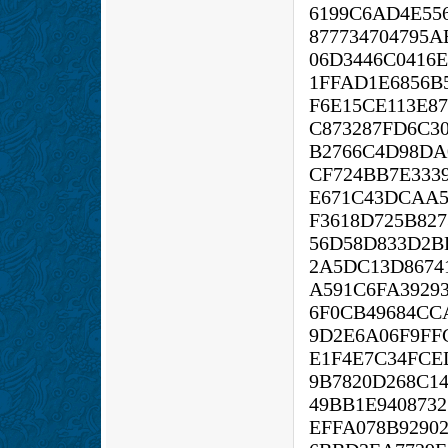
6199C6AD4E55
877734704795
06D3446C0416
1FFAD1E6856B
F6E15CE113E8
C873287FD6C3
B2766C4D98DA
CF724BB7E333
E671C43DCAA5
F3618D725B82
56D58D833D2B
2A5DC13D8674
A591C6FA3929
6F0CB49684CC
9D2E6A06F9FF
E1F4E7C34FCE
9B7820D268C1
49BB1E940873
EFFA078B9290