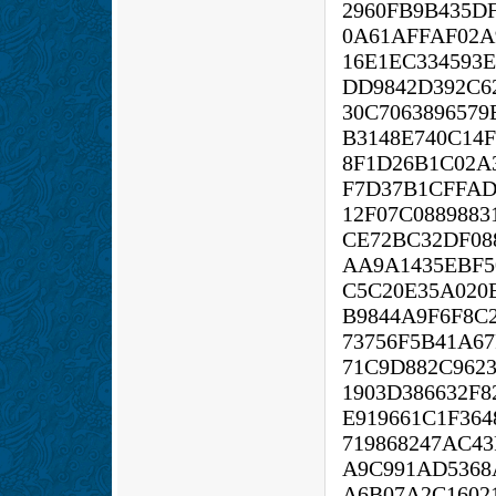
2960FB9B435D
0A61AFFAF02A
16E1EC334593E
DD9842D392C6
30C7063896579
B3148E740C14F
8F1D26B1C02A
F7D37B1CFFAD
12F07C088988
CE72BC32DF08
AA9A1435EBF5
C5C20E35A020
B9844A9F6F8C
73756F5B41A6
71C9D882C962
1903D386632F
E919661C1F364
719868247AC43
A9C991AD5368
A6B07A2C1602