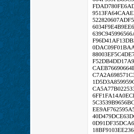
FDAD780FE6AD
9513FA64CAAE
522820607ADF
6034F9E4B9EE6
639C94599656
F96D41AF13DB
0DAC09F01BAA
88003EF5C4DE
F52DB4DD17A9
CAEB76690664
C7A2A698571C
1D5D3A859959
CA5A77B02253
6FF1FA14A0EC
5C3539B9656B
EE9AF762595A
40D479DCE63D
0D91DF35DCA6
18BF9103EE23