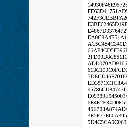
14930F48E9572
FE63D41751AD
742F3CEBBFA2
E3BF62465D19
E4867D3376472
EA0C8A4E51A1
AC5C454C340D
66AF4CD5F396
3FD00D8C8511
ADD070AD9166
613C199C0FCD
5DECD46F701D
ED357CC1C8A4
95786CD84743
E09389E54500
6E4E2E34D0E52
45E783A874AD
3E5F75E60A39
5D4C5CA5C063