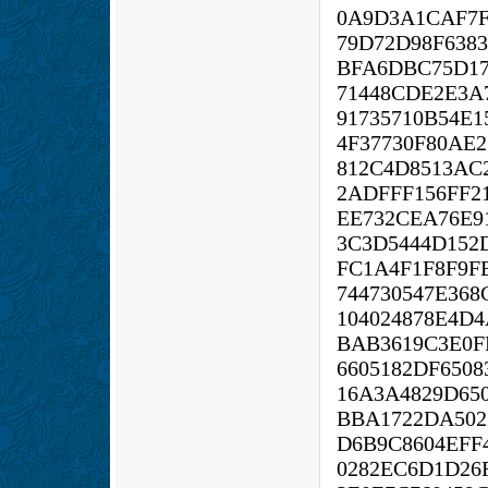
0A9D3A1CAF7F
79D72D98F638
BFA6DBC75D17
71448CDE2E3A
91735710B54E1
4F37730F80AE2
812C4D8513AC
2ADFFF156FF2
EE732CEA76E9
3C3D5444D152
FC1A4F1F8F9F
744730547E368
104024878E4D
BAB3619C3E0F
6605182DF650
16A3A4829D650
BBA1722DA502
D6B9C8604EFF
0282EC6D1D26