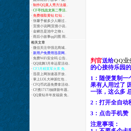
·
制作QQ真人秀方法最..
·
CF寻找战龙第二季活..
·
免费领取黄钻 红钻 ..
·
张馨予被多少人睡过..
·
宜搜小说网|宜搜小说..
·
金鳞岂是池中之物 t..
·
雨后小故事qq闪图 雨..
相关文章
·
微信关注华强北商城..
·
新用户免费用迅雷网..
·
免费WiFi安全吗 公告..
判官
送给
QQ业
·
QQ炫舞3月幸运星活动..
的心接待乐园
·
CF3月精英军火库 免..
·
迅雷上网加速器开放..
1：随便复制一
·
掌上LOL大神派红包 ..
果有人用过了 
·
CFQ币武器免费拿活动..
·
CF携17173抽牌新年愿..
一张，这么多 
·
QQ黄钻羊年发福袋 免..
2：打开全自动
3：点击手机赞
注意事项：
1：不要多个卡