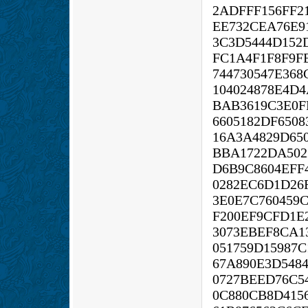
2ADFFF156FF2
EE732CEA76E9
3C3D5444D152
FC1A4F1F8F9F
744730547E368
104024878E4D
BAB3619C3E0F
6605182DF650
16A3A4829D650
BBA1722DA502
D6B9C8604EFF
0282EC6D1D26
3E0E7C760459
F200EF9CFD1E
3073EBEF8CA1
051759D15987C
67A890E3D548
0727BEED76C54
0C880CB8D415