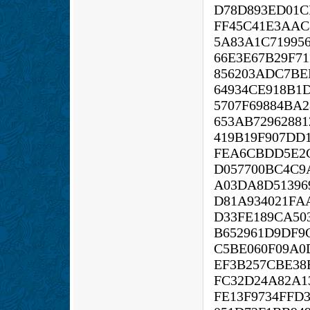
D78D893ED01C
FF45C41E3AAC
5A83A1C71995
66E3E67B29F71
856203ADC7BE
64934CE918B1
5707F69884BA
653AB7296288
419B19F907DD
FEA6CBDD5E2C
D057700BC4C9
A03DA8D513969
D81A934021FA
D33FE189CA50
B652961D9DF9
C5BE060F09A0
EF3B257CBE38
FC32D24A82A1
FE13F9734FFD