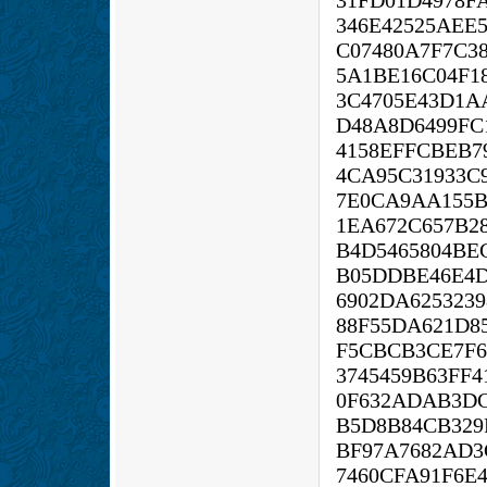
31FD01D4978F
346E42525AEE
C07480A7F7C3
5A1BE16C04F1
3C4705E43D1A
D48A8D6499FC
4158EFFCBEB7
4CA95C31933C
7E0CA9AA155B
1EA672C657B2
B4D5465804BE
B05DDBE46E4D
6902DA625323
88F55DA621D8
F5CBCB3CE7F6
3745459B63FF
0F632ADAB3DC
B5D8B84CB329
BF97A7682AD3
7460CFA91F6E