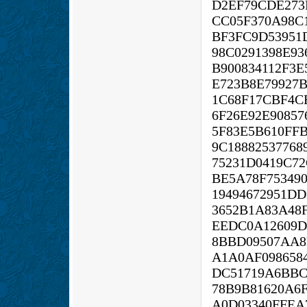
D2EF79CDE273
CC05F370A98C
BF3FC9D53951
98C0291398E93
B900834112F3
E723B8E79927
1C68F17CBF4C
6F26E92E90857
5F83E5B610FFB
9C1888253776
75231D0419C7
BE5A78F75349
19494672951D
3652B1A83A48
EEDC0A12609D
8BBD09507AA8
A1A0AF098658
DC51719A6BBC
78B9B81620A6
A0D03340FFEA