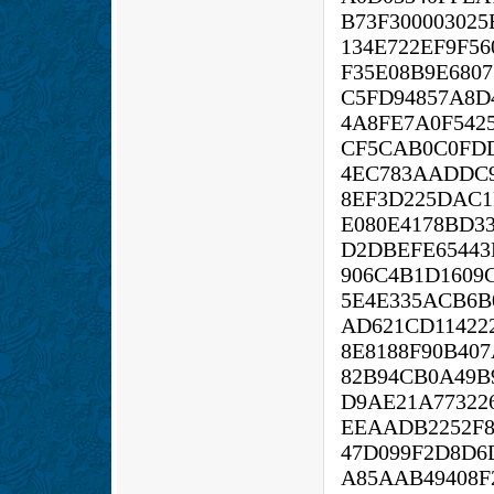
B73F300003025
134E722EF9F56
F35E08B9E6807
C5FD94857A8D
4A8FE7A0F542
CF5CAB0C0FDD
4EC783AADDC
8EF3D225DAC1
E080E4178BD3
D2DBEFE65443
906C4B1D1609
5E4E335ACB6B
AD621CD11422
8E8188F90B40
82B94CB0A49B
D9AE21A77322
EEAADB2252F8
47D099F2D8D6
A85AAB49408F