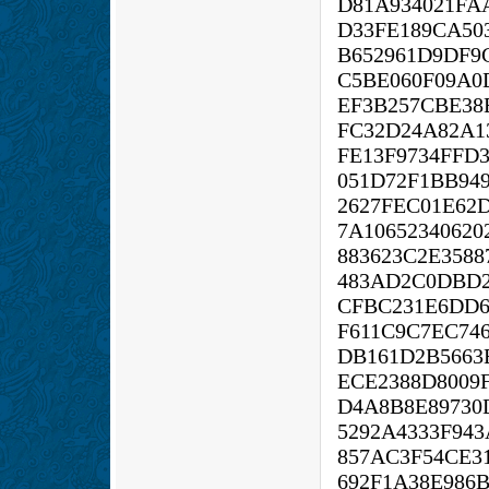
D81A934021FA
D33FE189CA50
B652961D9DF9
C5BE060F09A0
EF3B257CBE38
FC32D24A82A1
FE13F9734FFD
051D72F1BB94
2627FEC01E62
7A10652340620
883623C2E3588
483AD2C0DBD2
CFBC231E6DD6
F611C9C7EC74
DB161D2B5663
ECE2388D8009
D4A8B8E89730
5292A4333F94
857AC3F54CE3
692F1A38E986