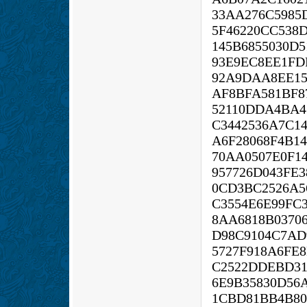
33AA276C5985
5F46220CC538D
145B6855030D5
93E9EC8EE1FD
92A9DAA8EE15
AF8BFA581BF8
52110DDA4BA4
C3442536A7C14
A6F28068F4B1
70AA0507E0F1
957726D043FE3
0CD3BC2526A5
C3554E6E99FC
8AA6818B03706
D98C9104C7AD
5727F918A6FE
C2522DDEBD31
6E9B35830D56
1CBD81BB4B80