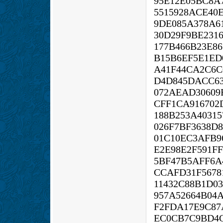
95E12E05BC8A
5515928ACE40
9DE085A378A6
30D29F9BE231
177B466B23E8
B15B6EF5E1ED
A41F44CA2C6C
D4D845DACC63
072AEAD30609
CFF1CA916702
188B253A4031
026F7BF3638D
01C10EC3AFB9
E2E98E2F591F
5BF47B5AFF6A
CCAFD31F5678
11432C88B1D03
957A52664B04
F2FDA17E9C87
EC0CB7C9BD4C