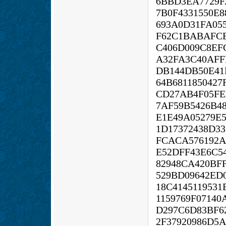
6BBD3EA7729F
7B0F4331550E
693A0D31FA05
F62C1BABAFC
C406D009C8EF
A32FA3C40AFF
DB144DB50E41
64B681185042
CD27AB4F05FE
7AF59B5426B4
E1E49A05279E
1D17372438D33
FCACA576192A
E52DFF43E6C5
82948CA420BF
529BD09642ED
18C4145119531
1159769F07140
D297C6D83BF6
2F37920986D5