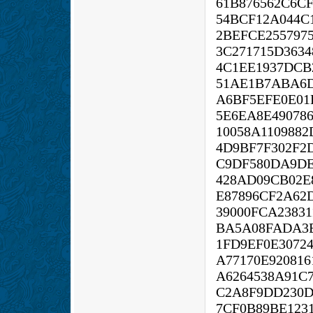
61B876562C6CF
54BCF12A044C
2BEFCE255797
3C271715D363
4C1EE1937DCB
51AE1B7ABA6
A6BF5EFE0E0
5E6EA8E49078
10058A110988
4D9BF7F302F2
C9DF580DA9DE
428AD09CB02E
E87896CF2A62D
39000FCA2383
BA5A08FADA3B
1FD9EF0E3072
A77170E920816
A6264538A91C
C2A8F9DD230D
7CF0B89BE123