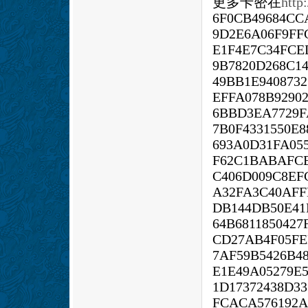
更多卡密在
http
6F0CB49684CC
9D2E6A06F9FF
E1F4E7C34FCE
9B7820D268C1
49BB1E940873
EFFA078B9290
6BBD3EA7729F
7B0F4331550E
693A0D31FA05
F62C1BABAFC
C406D009C8EF
A32FA3C40AFF
DB144DB50E41
64B681185042
CD27AB4F05FE
7AF59B5426B4
E1E49A05279E
1D17372438D33
FCACA576192A