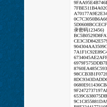
9FAA95E4B746
7FBE511B4A02
A70177A9E2E3
0C7C3050B6A6
5D0608BCCE
录密码123456)
BC5B0529D8FA
CE3C3D842E57
904304AA3509
7A1F1C92E89C
6734045AE2AF
6979F575DDB7
8760EA485C59
98CCB3B1F072
8DC9343DADD
0680E911436C
9F2472737197A
6539C638075D
9C1C855881DA
B8F224417711