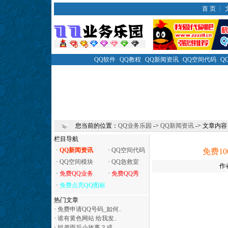
首 页
┆
QQ软件
|
QQ教程
|
QQ新闻资讯
|
QQ空间代码
|
Q
您当前的位置：
QQ业务乐园
->
QQ新闻资讯
-> 文章内容
栏目导航
·
QQ新闻资讯
·
QQ空间代码
免费1
·
QQ空间模块
·
QQ急救室
作
·
免费QQ业务
·
免费QQ秀
·
免费点亮QQ图标
热门文章
·
免费申请QQ号码_如何..
·
谁有黄色网站 给我发..
·
姐弟雨后小故事？成..