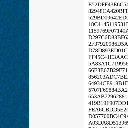
E52DFF43E6C5
82948CA420BF
529BD09642ED
18C4145119531
1159769F07140
D297C6D83BF6
2F37920986D5
D78D893ED01C
FF45C41E3AAC
5A83A1C71995
66E3E67B29F71
856203ADC7BE
64934CE918B1
5707F69884BA
653AB7296288
419B19F907DD
FEA6CBDD5E2C
D057700BC4C9
A03DA8D513969