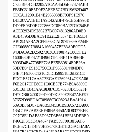
C735BF01CB2205A1CAA45D5E57874ABB
FB6FC310E5D0F2AFEE5C7BD196B2D407
CDCA112001B14E2966038BF93F91E976
DEE07AA1EE31A9E42ABF479CE65E993B
DD9FE03D9E77C866DC8F0BA12D1C54BF
ACE32924D92862B7BC074813286AD0E0
A8E4F95D0EAD91B22E2F5374BFF165E4
ABD94A5BA2CFF9563CAD979769AF244F
C2E068807B884A1660457BF83A0E0DD5
943DA3A2D25027303CCF90F42C86DFE2
1600B80BF37210496D1F288E41AB86BF
8993D4E47798FF72ABE5B30814E9B26A
50D7B94E913C750C31F9655914484DF0
64EF1F9300E1210D8DB599518E6B61CE
EDC1F5717AA8C3ECAE12692614C9EA86
F6E2C17CFE80D1E0CE5FE774B0A8809C
60CE6FE843AAC9D87C8C70288DC562FF
DE7DB6C400C99D90D9C520E2E47ABE97
37652D99FDAC38988C3C9823ABA81914
68A8BF6DC7DA0B5D45BCB9BA5721A806
135C4FA7AB2EEF48BA8450A3D8377EFE
C97C8E1DAB83D937D6B661BF613DEBE9
F4662F3C3D4A4674FAB559F9018FA6F6
BCE57C15E4F70E29C73CBE1EC3ACBA8A
53A7B23C3CBD43A2619AB87C1DCC6DFD