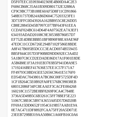
D5F07EEC1E0930402369E4B00DA4C2E3
F606CB68C35A61B309D801732E32886A
CF9C9BC773B188E60AF5D8F11CD91866
548B31737DB24AB6D604C75203323FE1
3D733FFC0D43926A162BB955C8E26DD5
CB8E28845D45B7997C077BF643F61EEA
CCDAF024BC614D64F4A07562EA7A3EF1
634193ADAD20108C9E30538B786857D7
EF752E4DBEBBB51BF9B90F88EA9AE96F
47EDC11CCD6726E294B7102F586E8BDE
A8F417B695B5DCCC3EACD6974B559435
BB5F844C057D3F90B8D9DD692EC3A4D2
5A1B07C8CCD2EDADE86D17A1F001E8DE
A5B6B8E1F3A191EB3783B5F941D8A9E5
17192416BEF417636E57EE1C57F171A7
FF49793C0BDA5EE52656C9641E5176F0
ED54DAC7043801A7BC86C00F5725DF4D
1CF1B264C5E0B92FA0FE576BC99038EB
680312086F34FC8EAAEF3CACFE004268
160218C11572BE8BF8269F0CA4C7848E
3736A5D49B5C6B3261C5FF78BEF5E223
51067C38E0C5B97A3653A85D57D6D20B
FF69A15DD0652F1954C619B57AAB1E9A
0E7AC4711DF8892FCAA75FF20A5D071E
23EEB729BB319AA50B6C1A60FB16C0A6