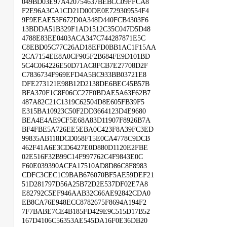
049BD03E97A420754637BEBCC09FFCA8
F2E96A3CA1CD21D00DE0E729309554F4
9F9EEAE53F672D0A348D440FCB4303F6
13BDDA51B329F1AD1512C35C047D5D48
4788E83EE0403ACA347C744287871E5C
C8EBD05C77C26AD18EFD0BB1AC1F15AA
2CA7154EE8A0CF905F2B684FE9D101BD
5C4C064226E50D71AC8FCB7E27708D2F
C7836734F969EFD4A5BC933BB03721E8
DFE273121E98B12D2138DE6BEC45B57B
BFA370F1C8F06CC27F0BDAE5A63F62B7
487A82C21C1319C62504D8E605FB39F5
E315BA10923C50F2DD3664123D4E9680
BEA4E4AE9CF5E68A83D11907F8926B7A
BF4FBE5A726EE5EBA0C423F8A39FC3ED
99835AB118DCD058F15E0CA4778C9DCB
462F41A6E3CD6427E0D880D1120E2FBE
02E516F32B99C14F997762C4F9843E0C
F60E039390ACFA17510AD8D86C8F8983
CDFC3CEC1C9BAB676070BF5AE59DEF21
51D281797D56A25B72D2E537DF02E7A8
E82792C5EF946AAB32C66AE92842CDA0
EB8CA76E948ECC8782675F8694A194F2
7F7BABE7CE4B185FD429E9C515D17B52
167D4106C56353AE545DA16F0E36DB20