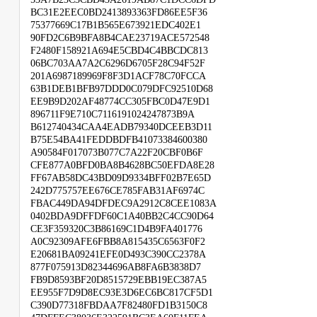
BC31E2EEC0BD2413893363FD86EE5F36
75377669C17B1B565E673921EDC402E1
90FD2C6B9BFA8B4CAE23719ACE572548
F2480F158921A694E5CBD4C4BBCDC813
06BC703AA7A2C6296D6705F28C94F52F
201A6987189969F8F3D1ACF78C70FCCA
63B1DEB1BFB97DDD0C079DFC92510D68
EE9B9D202AF48774CC305FBC0D47E9D1
896711F9E710C7116191024247873B9A
B612740434CAA4EADB79340DCEEB3D11
B75E54BA41FEDDBDFB41073384600380
A90584F017073B077C7A22F20CBF0B6F
CFE877A0BFD0BA8B4628BC50EFDA8E28
FF67AB58DC43BD09D9334BFF02B7E65D
242D775757EE676CE785FAB31AF6974C
FBAC449DA94DFDEC9A2912C8CEE1083A
0402BDA9DFFDF60C1A40BB2C4CC90D64
CE3F359320C3B86169C1D4B9FA401776
A0C92309AFE6FBB8A815435C6563F0F2
E20681BA09241EFE0D493C390CC2378A
877F075913D82344696AB8FA6B3838D7
FB9D8593BF20D8515729EBB19EC387A5
EE955F7D9D8EC93E3D6EC6BC817CF5D1
C390D77318FBDAA7F82480FD1B3150C8