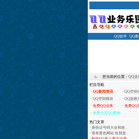
QQ软件
|
QQ
您当前的位置：
QQ业
栏目导航
·
QQ新闻资讯
·
QQ空间
·
QQ空间模块
·
QQ急救
·
免费QQ业务
·
免费QQ
·
免费点亮QQ图标
热门文章
·
身份证号码大全和姓..
·
谁有黄色网站 给我发..
·
制作QQ真人秀方法最..