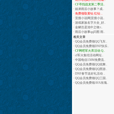
·
CF寻找战龙第二季活..
·
姐弟雨后小故事？成..
·
免费领取黄钻 红钻 ..
·
宜搜小说网|宜搜小说..
·
游戏家族名字大全_好..
·
金鳞岂是池中之物 t..
·
雨后小故事qq闪图 雨..
相关文章
·
QQ会员免费领QQ飞车..
·
QQ会员免费领DNF快乐..
·
CF网吧军火库活动 Q..
·
cf军火集结活动网址..
·
中国电信150M免费流..
·
QQ会员免费领QQ炫舞..
·
QQ会员免费领QQ西游..
·
DNF春节送好礼活动 ..
·
QQ会员免费领QQ三国..
·
QQ会员免费领AVA玫瑰..