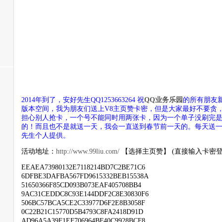
2014年到了，安好先生QQ1253663264 祝
QQ业务乐园
的所有朋友
版本空间，我为朋友们送上V8主页赞卡密，但是大家最好不要贪
担心别人抢卡，一个号不能同时用两张卡，因为一个单子没刷完
的！而且也不是就送一天，我会一直送到春节前一天的。每天送
先生个人提供。
活动地址：
http://www.99liu.com/
【选择主页赞】 (直接输入卡密登
EEAEA73980132E7118214BD7C2BE71C6
6DFBE3DAFBA567FD9615332BEB15538A
51650366F85CD093B073EAF405708BB4
9AC31CEDDC8C93E144DDF2C8E30830F6
506BC57BCA5CE2C33977D6F2E8B3058F
0C22B21C15770D5B4793C8FA2418D91D
AD96A5A39F1EF706964BF40C9928BCF8