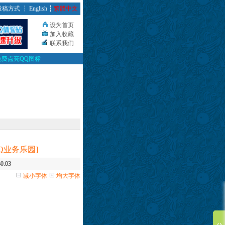
投稿方式
┆
English
┆
繁體中文
设为首页
加入收藏
联系我们
免费点亮QQ图标
Q业务乐园]
0:03
减小字体
增大字体