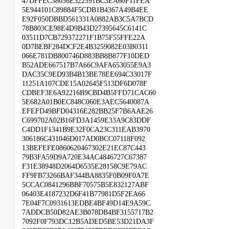
47DFFEC38036E322591BC3EA60F11FEA
5E944101C89884F5CDB1B4367A49B4EE
E92F050DBBD561331A0882AB3C5A7BCD
78B803CE98E4D9B43D27395645C6141C
03511D7CB729372271F1B75F55FFE22A
0D7BEBF284DCF2E4B3259082E03B0311
066E781DB800746D883BB8B877F10DED
B52ADE667517B7A66C9AFA653055E9A3
DAC35C9ED93B4B13BE78EE694C33017F
11251A107CDE15A02645F513DF6D078F
CDBEF3E6A92216B9CBD4B5FFD71CAC60
5E682A01B0EC848C060E3AEC5640087A
EFEFD49BFD04316E282BB25F7B6AAE26
C699702A02B16FD3A1459E33A9C83DDF
C4DD1F1341B9E32F0CA23C311EAB3970
306186C431046D017AD0BCC07118F092
13BEFEFE0860620467302E21EC87C443
79B3FA59D9A720E34AC4846727C67387
F31E38948D2064D6535E28158C9E79AC
FF9FB73266BAF344BA8835F0B09F0A7E
5CCAC0841296BBF70575B5E832127ABF
06403E4187232D6F41B77981D5F2EA66
7E04F7C0931613EDBE4BF49D14E9A59C
7ADDCB50D82AE3B078DB4BF3155717B2
7092F0F793DC12B5ADED5BE53D21DA3F