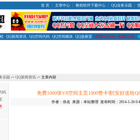
首 页
┆
文章中心
┆
教程软件下载中心
┆
QQ业务乐园
┆
教程
|
QQ新闻资讯
|
QQ空间代码
|
QQ空间模块
|
QQ急救室
|
免费QQ业务
|
免费QQ秀
|
务乐园
->
QQ新闻资讯
-> 文章内容
代码
免费1000张V8空间主页1000赞卡密[安好送给Q
室
作者：佚名 来源：本站整理 发布时间：2014-1-26 0:4
秀