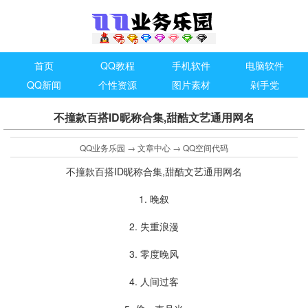
首页
QQ教程
手机软件
电脑软件
QQ新闻
个性资源
图片素材
剁手党
不撞款百搭ID昵称合集,甜酷文艺通用网名
QQ业务乐园
→
文章中心
→
QQ空间代码
不撞款百搭ID昵称合集,甜酷文艺通用网名
1. 晚叙
2. 失重浪漫
3. 零度晚风
4. 人间过客