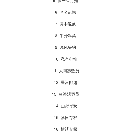
5. 偷一束月光
6. 匿名遗憾
7. 雾中返航
8. 半分温柔
9. 晚风失约
10. 私有心动
11. 人间凑数员
12. 星河邮递
13. 冷淡观察员
14. 山野寻欢
15. 落日存档
16. 情绪弃权