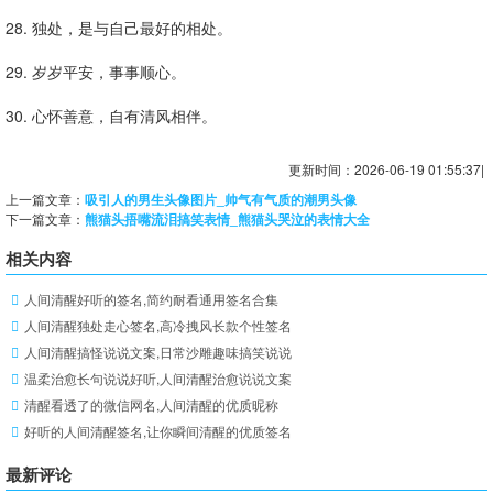
28. 独处，是与自己最好的相处。
29. 岁岁平安，事事顺心。
30. 心怀善意，自有清风相伴。
更新时间：2026-06-19 01:55:37|
上一篇文章：
吸引人的男生头像图片_帅气有气质的潮男头像
下一篇文章：
熊猫头捂嘴流泪搞笑表情_熊猫头哭泣的表情大全
相关内容
人间清醒好听的签名,简约耐看通用签名合集
人间清醒独处走心签名,高冷拽风长款个性签名
人间清醒搞怪说说文案,日常沙雕趣味搞笑说说
温柔治愈长句说说好听,人间清醒治愈说说文案
清醒看透了的微信网名,人间清醒的优质昵称
好听的人间清醒签名,让你瞬间清醒的优质签名
最新评论