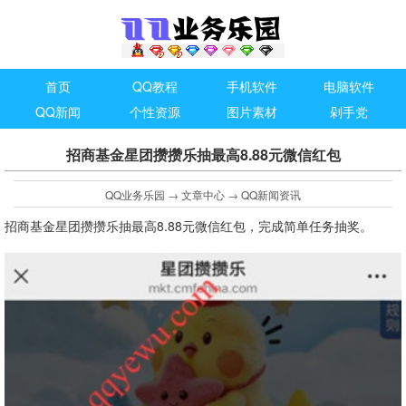
首页
QQ教程
手机软件
电脑软件
QQ新闻
个性资源
图片素材
剁手党
招商基金星团攒攒乐抽最高8.88元微信红包
QQ业务乐园
→
文章中心
→
QQ新闻资讯
招商基金星团攒攒乐抽最高8.88元微信红包，完成简单任务抽奖。