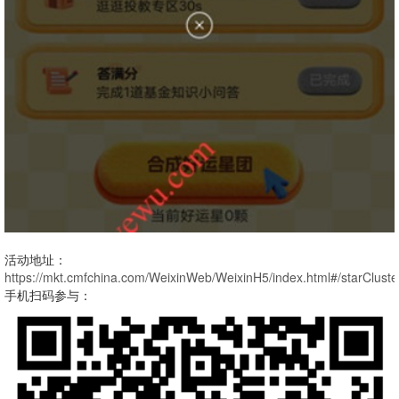
活动地址：
https://mkt.cmfchina.com/WeixinWeb/WeixinH5/index.html#/starClust
手机扫码参与：