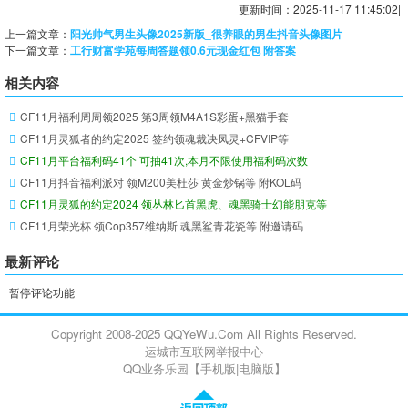
更新时间：2025-11-17 11:45:02|
上一篇文章：
阳光帅气男生头像2025新版_很养眼的男生抖音头像图片
下一篇文章：
工行财富学苑每周答题领0.6元现金红包 附答案
相关内容
CF11月福利周周领2025 第3周领M4A1S彩蛋+黑猫手套
CF11月灵狐者的约定2025 签约领魂裁决凤灵+CFVIP等
CF11月平台福利码41个 可抽41次,本月不限使用福利码次数
CF11月抖音福利派对 领M200美杜莎 黄金炒锅等 附KOL码
CF11月灵狐的约定2024 领丛林匕首黑虎、魂黑骑士幻能朋克等
CF11月荣光杯 领Cop357维纳斯 魂黑鲨青花瓷等 附邀请码
最新评论
暂停评论功能
Copyright 2008-2025 QQYeWu.Com All Rights Reserved.
运城市互联网举报中心
QQ业务乐园【
手机版
|
电脑版
】