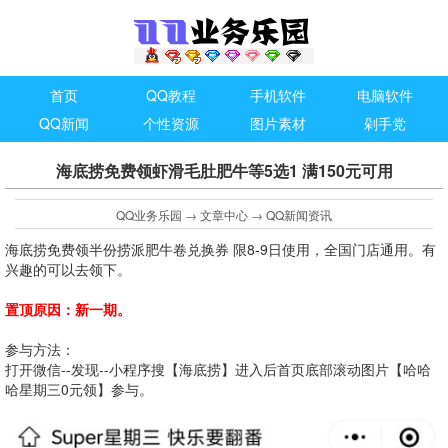
首页
QQ教程
手机软件
电脑软件
QQ新闻
个性资源
图片素材
剁手党
海底捞免费领虾滑毛肚肥牛等5选1 满150元可用
QQ业务乐园
→
文章中心
→
QQ新闻资讯
海底捞免费领半份捞派肥牛卷兑换券 限8-9日使用，全国门店通用。有
兴趣的可以去领下。
置顶原因：新一期。
参与方法：
打开微信--发现--小程序搜【海底捞】进入后首页底部滚动图片【哈哈
哈星期三0元领】参与。