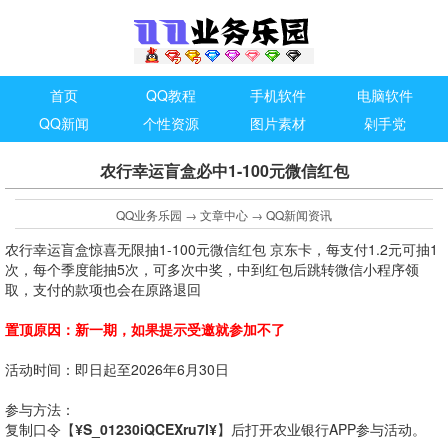
首页
QQ教程
手机软件
电脑软件
QQ新闻
个性资源
图片素材
剁手党
农行幸运盲盒必中1-100元微信红包
QQ业务乐园
→
文章中心
→
QQ新闻资讯
农行幸运盲盒惊喜无限抽1-100元微信红包 京东卡，每支付1.2元可抽1
次，每个季度能抽5次，可多次中奖，中到红包后跳转微信小程序领
取，支付的款项也会在原路退回
置顶原因：新一期，如果提示受邀就参加不了
活动时间：即日起至2026年6月30日
参与方法：
复制口令【
¥S_01230iQCEXru7l¥
】后打开农业银行APP参与活动。