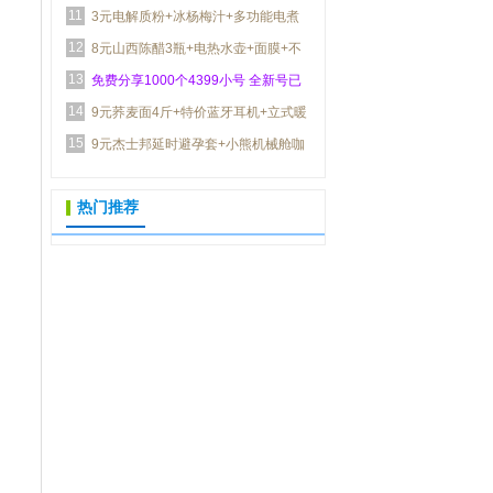
11
+全科点读笔...
3元电解质粉+冰杨梅汁+多功能电煮
12
锅+双肩包+太...
8元山西陈醋3瓶+电热水壶+面膜+不
13
锈钢保温杯+...
免费分享1000个4399小号 全新号已
14
实名
9元荞麦面4斤+特价蓝牙耳机+立式暖
15
风机+保暖套...
9元杰士邦延时避孕套+小熊机械舱咖
啡机+酱牛肉...
热门推荐