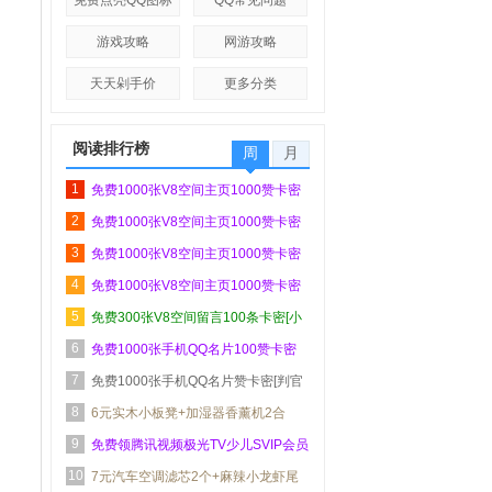
免费点亮QQ图标
QQ常见问题
游戏攻略
网游攻略
天天剁手价
更多分类
阅读排行榜
周
月
1
免费1000张V8空间主页1000赞卡密
2
[安好送给QQ业...
免费1000张V8空间主页1000赞卡密
3
[第4天送QQ业...
免费1000张V8空间主页1000赞卡密
4
[第2天QQ业务...
免费1000张V8空间主页1000赞卡密
5
[第5天送QQ业...
免费300张V8空间留言100条卡密[小
6
轲送给QQ业务...
免费1000张手机QQ名片100赞卡密
7
[判官送给QQ业...
免费1000张手机QQ名片赞卡密[判官
8
送给QQ业务乐...
6元实木小板凳+加湿器香薰机2合
9
1+南昌拌粉+乳...
免费领腾讯视频极光TV少儿SVIP会员
10
1个月 秒到...
7元汽车空调滤芯2个+麻辣小龙虾尾