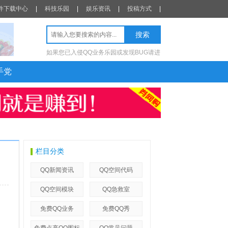
件下载中心
|
科技乐园
|
娱乐资讯
|
投稿方式
|
如果您已入侵QQ业务乐园或发现BUG请进
手党
栏目分类
QQ新闻资讯
QQ空间代码
QQ空间模块
QQ急救室
免费QQ业务
免费QQ秀