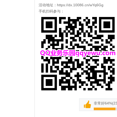
活动地址：
https://dx.10086.cn/wYq6Gg
手机扫码参与：
非常好
64%
(
2