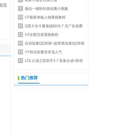
刷财付通会员成长值
能流
9
微信一键秒转朋友圈小视频
10
CF最新单板人物透视教程
11
Q宠大乐斗魔鬼辅助V0.7 无广告免费
12
正式版_新增...
CF全图完美透视教程
13
自动批量QQ管家+勋章墙加速QQ等级
14
YY协议批量登录顶人气
15
LOL云顶之弈助手3.7 装备合成+阵容
推荐
热门推荐