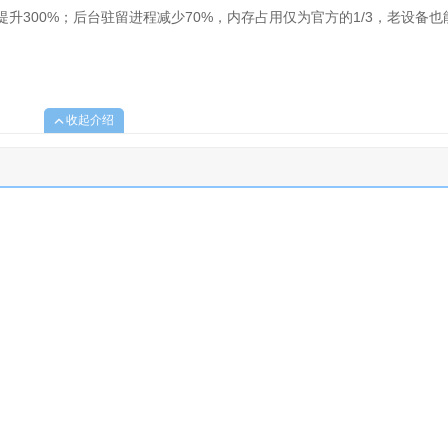
提升300%；后台驻留进程减少70%，内存占用仅为官方的1/3，老设备也
收起介绍