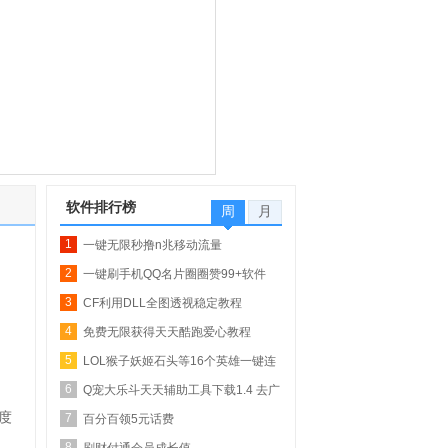
软件排行榜
周
月
1
一键无限秒撸n兆移动流量
2
一键刷手机QQ名片圈圈赞99+软件
3
【QQ业务乐园专...
CF利用DLL全图透视稳定教程
4
免费无限获得天天酷跑爱心教程
5
LOL猴子妖姬石头等16个英雄一键连
6
招
Q宠大乐斗天天辅助工具下载1.4 去广
度
7
告版_自动...
百分百领5元话费
8