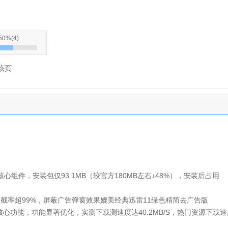
50%
(
4
)
该页
心组件，安装包仅93.1MB（较官方180MB左右↓48%），安装后占用
拦截率超99%，屏蔽广告弹窗效果媲美经典迅雷11绿色精简去广告版
核心功能，功能显著优化，实测下载测速度达40.2MB/S，热门资源下载速