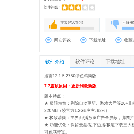
软件评级：
非常好
50%
(
4
)
不好用
网友评论
下载地址
收藏
软件评论
下载地址
软件介绍
迅雷12.1.5.2750绿色精简版
7.7置顶原因：更新到最新版
版本特点：
★ 极限精简：剔除自动更新、游戏大厅等20+非核
220MB（较官方1.2GB左右↓82%）
★ 极致清爽：主界面/播放页广告全屏蔽，弹窗
★ 功能优化：保留云盘/边下边播/极速下载三大
可跑满带宽。