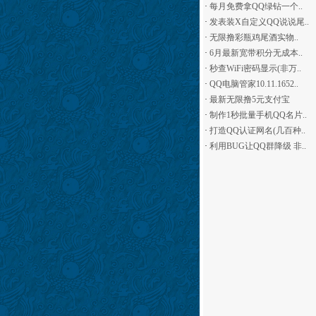
·
每月免费拿QQ绿钻一个..
·
发表装X自定义QQ说说尾..
·
无限撸彩瓶鸡尾酒实物..
·
6月最新宽带积分无成本..
·
秒查WiFi密码显示(非万..
·
QQ电脑管家10.11.1652..
·
最新无限撸5元支付宝
·
制作1秒批量手机QQ名片..
·
打造QQ认证网名(几百种..
·
利用BUG让QQ群降级 非..