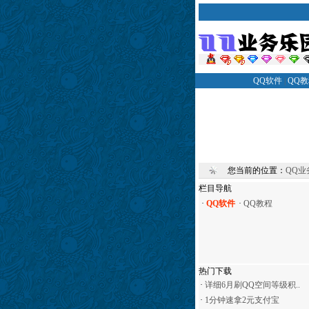
QQ软件
|
QQ
您当前的位置：
QQ业
栏目导航
·
QQ软件
·
QQ教程
热门下载
·
详细6月刷QQ空间等级积..
·
1分钟速拿2元支付宝