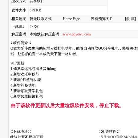
授权方式
共享软件
软件大小
679 KB
相关连接
暂无联系方式 Home Page 没有预览图片 [
收 藏
]
下载统计
477次
解压密码
本站默认解压密码：
www.qqyewu.com
∷软件简介∷
Q宠大乐斗魔鬼辅助新增云端挂机功能，能够自动领取QQ分享礼包，能够将体
钱，让你的Q宠一举成为天下第一格斗者。
v0.7更新
1.修复幸运礼包播放音乐bug
2.新增欢乐中秋节
3.新增9月签到功能
4.新增补签功能
5.新增领取开学礼包
6.新增领取回馈礼包
由于该软件更新以后大量垃圾软件安装，停止下载。
∷下载地址∷
∷相关软件∷
此软件暂不提供下载
·
5月卡QQ宠物24小时