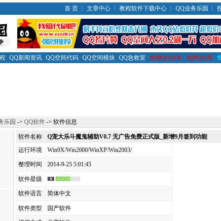
首 页
┆
文章中心
┆
教程软件下载中心
┆
QQ业务乐园
┆
教程
|
QQ新闻资讯
|
QQ空间代码
|
QQ空间模块
|
QQ急救室
|
免费QQ业务
|
免费QQ秀
|
务乐园
->
QQ软件
-> 软件信息
软件名称
Q宠大乐斗魔鬼辅助V0.7 无广告免费正式版_新增9月签到功能
运行环境
Win9X/Win2000/WinXP/Win2003/
整理时间
2014-9-25 5:01:45
软件星级
软件语言
简体中文
软件类型
国产软件