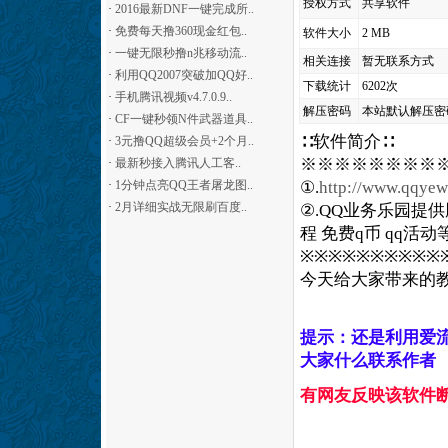
授权方式
共享软件
·
2016最新DNF一键完成所..
·
免费每天撸360现金红包..
软件大小
2 MB
·
一键无限秒撸n兆移动流..
相关连接
暂无联系方式
·
利用QQ2007突破加QQ好..
下载统计
6202次
·
手机腾讯视频v4.7.0.9..
解压密码
本站默认解压密
·
CF一键秒领N件武器道具..
∷软件简介∷
·
3元撸QQ超级会员+2个月..
※※※※※※※※※本
·
最新秒接入腾讯人工客..
·
1分钟点亮QQ王者屠龙图..
①.
http://www.qqye
·
2月详细实战无限刷百度..
②.QQ业务乐园提供腾
程 免费q币 qq活
※※※※※※※※※※
今天给大家带来的
提示：还是利用爱
大家什么联系作者
有网友反映该软件