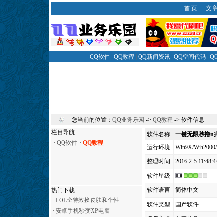
首 页
┆
文
QQ软件
|
QQ教程
|
QQ新闻资讯
|
QQ空间代码
|
Q
您当前的位置：
QQ业务乐园
->
QQ教程
-> 软件信息
栏目导航
软件名称
一键无限秒撸n
·
QQ软件
·
QQ教程
运行环境
Win9X/Win2000/
整理时间
2016-2-5 11:48:4
软件星级
软件语言
简体中文
热门下载
·
LOL全特效换皮肤和个性..
软件类型
国产软件
·
安卓手机秒变XP电脑