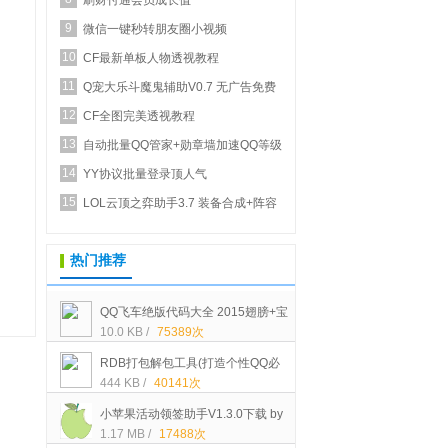
刷财付通会员成长值
9
微信一键秒转朋友圈小视频
10
CF最新单板人物透视教程
11
Q宠大乐斗魔鬼辅助V0.7 无广告免费
12
正式版_新增...
CF全图完美透视教程
13
自动批量QQ管家+勋章墙加速QQ等级
14
YY协议批量登录顶人气
15
LOL云顶之弈助手3.7 装备合成+阵容
推荐
热门推荐
QQ飞车绝版代码大全 2015翅膀+宝
10.0 KB /
75389次
石+STABL车+装扮等代码[可以买的]
RDB打包解包工具(打造个性QQ必
444 KB /
40141次
备)中文绿色版下载
小苹果活动领签助手V1.3.0下载 by
1.17 MB /
17488次
大空白