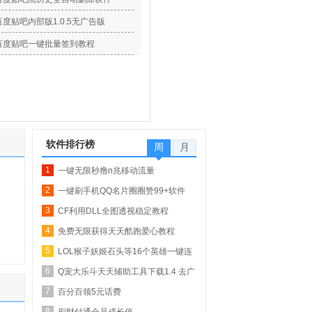
百度贴吧内部版1.0.5无广告版
百度贴吧一键批量签到教程
软件排行榜
周
月
1
一键无限秒撸n兆移动流量
2
一键刷手机QQ名片圈圈赞99+软件
3
【QQ业务乐园专...
CF利用DLL全图透视稳定教程
4
免费无限获得天天酷跑爱心教程
5
LOL猴子妖姬石头等16个英雄一键连
6
招
Q宠大乐斗天天辅助工具下载1.4 去广
7
告版_自动...
百分百领5元话费
8