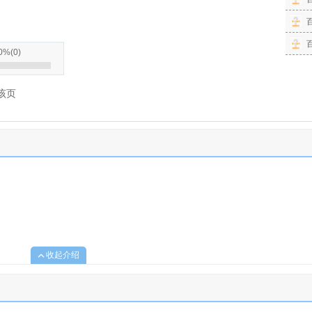
0%
(
0
)
该页
收起介绍