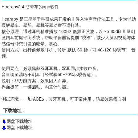
Hearapy2.4 防晕车的app软件
Hearapy 是三星基于科研成果开发的非侵入性声音疗法工具，专为辅助
缓解晕车、晕船、晕机等晕动症不适打造。
核心原理：通过耳机精准播放 100Hz 低频正弦波，以 75-85dB 音量刺
激内耳前庭平衡系统，帮助平衡器官提前 “校准”，减少大脑因视觉与体
感信号冲突引发的眩晕、恶心。
使用方式：出行前佩戴耳机，聆听 默认 60 秒（可 40-120 秒调节） 音
频。
使用要点：必须佩戴双耳耳机，双耳同步接收声音。
音量调至清晰不刺耳（经试验50~70%比较合适）。
说明：非万能方案，效果因人而异。
界面极简，一键启动、内置计时器。
测试环境：一加 ACE5，蓝牙耳机，可正常使用，防晕效果需自测
下载地址：
网盘下载地址
网盘下载地址