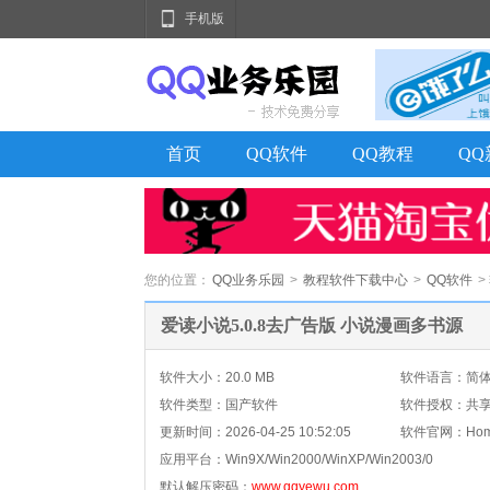
手机版
首页
QQ软件
QQ教程
Q
您的位置：
QQ业务乐园
>
教程软件下载中心
>
QQ软件
>
爱读小说5.0.8去广告版 小说漫画多书源
软件大小：20.0 MB
软件语言：简
软件类型：国产软件
软件授权：共
更新时间：
2026-04-25 10:52:05
软件官网：Home
应用平台：
Win9X/Win2000/WinXP/Win2003/0
默认解压密码：
www.qqyewu.com