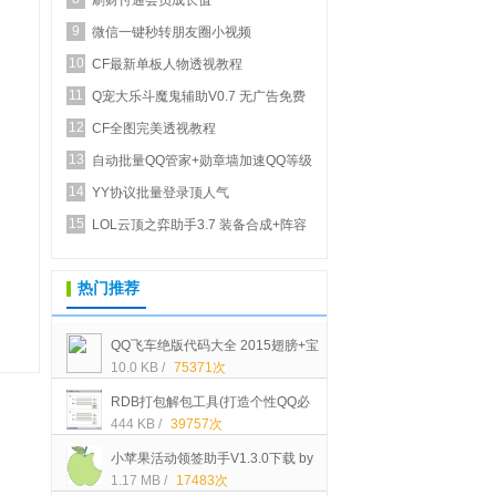
刷财付通会员成长值
9
微信一键秒转朋友圈小视频
10
CF最新单板人物透视教程
11
Q宠大乐斗魔鬼辅助V0.7 无广告免费
12
正式版_新增...
CF全图完美透视教程
13
自动批量QQ管家+勋章墙加速QQ等级
14
YY协议批量登录顶人气
15
LOL云顶之弈助手3.7 装备合成+阵容
推荐
热门推荐
QQ飞车绝版代码大全 2015翅膀+宝
10.0 KB /
75371次
石+STABL车+装扮等代码[可以买的]
RDB打包解包工具(打造个性QQ必
444 KB /
39757次
备)中文绿色版下载
小苹果活动领签助手V1.3.0下载 by
1.17 MB /
17483次
大空白