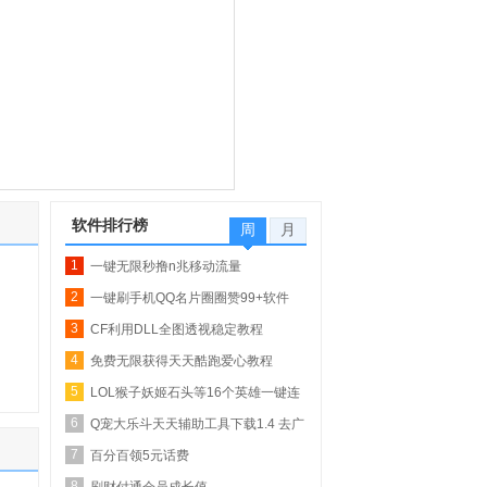
软件排行榜
周
月
1
一键无限秒撸n兆移动流量
2
一键刷手机QQ名片圈圈赞99+软件
3
【QQ业务乐园专...
CF利用DLL全图透视稳定教程
4
免费无限获得天天酷跑爱心教程
5
LOL猴子妖姬石头等16个英雄一键连
6
招
Q宠大乐斗天天辅助工具下载1.4 去广
7
告版_自动...
百分百领5元话费
8