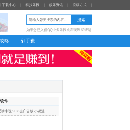
件下载中心
|
科技乐园
|
娱乐资讯
|
投稿方式
|
如果您已入侵QQ业务乐园或发现BUG请进
攻略
剁手党
软件
爱读小说5.0.8去广告版 小说漫