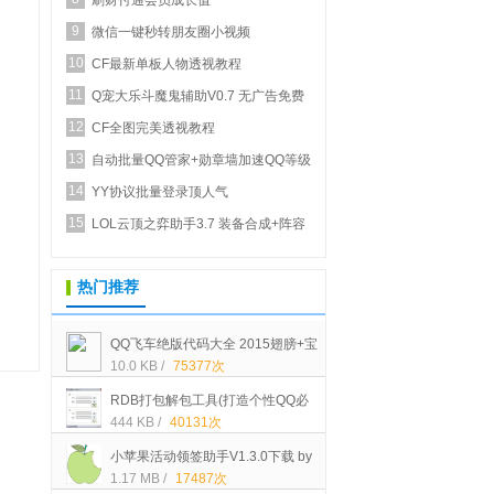
刷财付通会员成长值
9
微信一键秒转朋友圈小视频
10
CF最新单板人物透视教程
11
Q宠大乐斗魔鬼辅助V0.7 无广告免费
12
正式版_新增...
CF全图完美透视教程
13
自动批量QQ管家+勋章墙加速QQ等级
14
YY协议批量登录顶人气
15
LOL云顶之弈助手3.7 装备合成+阵容
推荐
热门推荐
QQ飞车绝版代码大全 2015翅膀+宝
10.0 KB /
75377次
石+STABL车+装扮等代码[可以买的]
RDB打包解包工具(打造个性QQ必
444 KB /
40131次
备)中文绿色版下载
小苹果活动领签助手V1.3.0下载 by
1.17 MB /
17487次
大空白