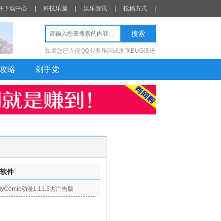
件下载中心
|
科技乐园
|
娱乐资讯
|
投稿方式
|
如果您已入侵QQ业务乐园或发现BUG请进
攻略
剁手党
软件
MyComic动漫1.11.5去广告版