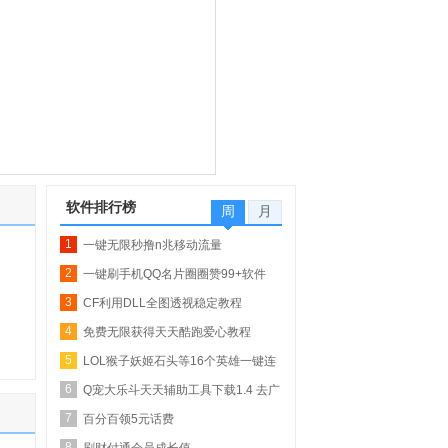
软件排行榜
周
月
1
一键无限秒撸n兆移动流量
2
一键刷手机QQ名片圈圈赞99+软件
3
【QQ业务乐园专...
CF利用DLL全图透视稳定教程
4
免费无限获得天天酷跑爱心教程
5
LOL猴子妖姬石头等16个英雄一键连
6
招
Q宠大乐斗天天辅助工具下载1.4 去广
7
告版_自动...
百分百领5元话费
8