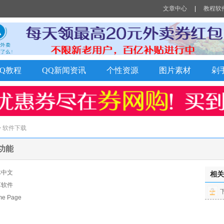
文章中心
|
教程软
QQ教程
QQ新闻资讯
个性资源
图片素材
剁
> 软件下载
余功能
体中文
相关
享软件
 Page