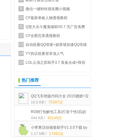
刷财付通会员成长值
9
微信一键秒转朋友圈小视频
10
CF最新单板人物透视教程
11
Q宠大乐斗魔鬼辅助V0.7 无广告免费
12
正式版_新增...
CF全图完美透视教程
13
自动批量QQ管家+勋章墙加速QQ等级
14
YY协议批量登录顶人气
15
LOL云顶之弈助手3.7 装备合成+阵容
推荐
热门推荐
QQ飞车绝版代码大全 2015翅膀+宝
10.0 KB /
75397次
石+STABL车+装扮等代码[可以买的]
RDB打包解包工具(打造个性QQ必
444 KB /
40149次
备)中文绿色版下载
小苹果活动领签助手V1.3.0下载 by
1.17 MB /
17491次
大空白