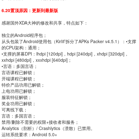
6.20
置顶原因：更新到最新版
感谢国外XDA大神的修改和共享，特点如下：
独立的Android程序包；
从头包装了Android使用包（KirIif’拆分了APKs Packer v4.5.1）：•支撑
的CPU架构：通用；
•支撑的屏幕DPI：lhdpi [120dpi]，hdpi [240dpi]，xhdpi [320dpi]，
xxhdpi [480dpi]，xxxhdpi [640dpi]；
•言语：多国言语；
言语课程已解锁；
开端课程已解锁；
特价产品功用已解锁；
上电功用已解锁；
服装特征解锁；
奖金功用已解锁；
可离线下载；
言语：多国言语；
禁用/删除不需要的权限+接收者和服务；
Analytics（剖析）/ Crashlytics（溃散）已禁用。
运转系统要求：Android 5.0+