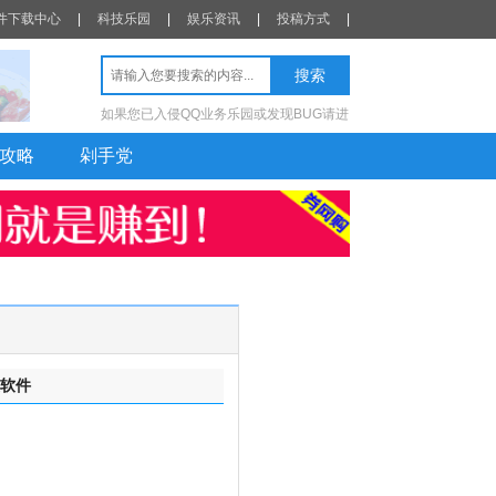
件下载中心
|
科技乐园
|
娱乐资讯
|
投稿方式
|
如果您已入侵QQ业务乐园或发现BUG请进
攻略
剁手党
软件