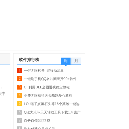
软件排行榜
周
月
1
一键无限秒撸n兆移动流量
2
一键刷手机QQ名片圈圈赞99+软件
，
3
【QQ业务乐园专...
CF利用DLL全图透视稳定教程
频中
4
免费无限获得天天酷跑爱心教程
5
LOL猴子妖姬石头等16个英雄一键连
6
招
Q宠大乐斗天天辅助工具下载1.4 去广
7
告版_自动...
百分百领5元话费
8