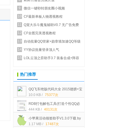
刷财付通会员成长值
9
微信一键秒转朋友圈小视频
10
CF最新单板人物透视教程
11
Q宠大乐斗魔鬼辅助V0.7 无广告免费
12
正式版_新增...
CF全图完美透视教程
13
自动批量QQ管家+勋章墙加速QQ等级
14
YY协议批量登录顶人气
15
LOL云顶之弈助手3.7 装备合成+阵容
推荐
热门推荐
QQ飞车绝版代码大全 2015翅膀+宝
10.0 KB /
75377次
石+STABL车+装扮等代码[可以买的]
RDB打包解包工具(打造个性QQ必
444 KB /
40131次
备)中文绿色版下载
小苹果活动领签助手V1.3.0下载 by
1.17 MB /
17487次
大空白