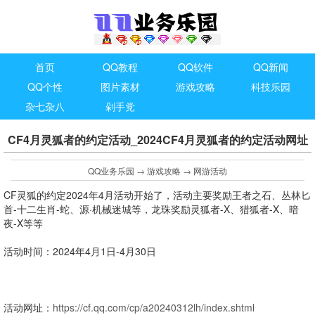
首页
QQ教程
QQ软件
QQ新闻
QQ个性
图片素材
游戏攻略
科技乐园
杂七杂八
剁手党
CF4月灵狐者的约定活动_2024CF4月灵狐者的约定活动网址
QQ业务乐园
→
游戏攻略
→
网游活动
CF灵狐的约定2024年4月活动开始了，活动主要奖励王者之石、丛林匕
首-十二生肖-蛇、源·机械迷城等，龙珠奖励灵狐者-X、猎狐者-X、暗
夜-X等等
活动时间：2024年4月1日-4月30日
活动网址：
https://cf.qq.com/cp/a20240312lh/index.shtml