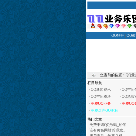
QQ软件
|
QQ
您当前的位置：
QQ业
栏目导航
·
QQ新闻资讯
·
QQ空间
·
QQ空间模块
·
QQ急救
·
免费QQ业务
·
免费QQ
·
免费点亮QQ图标
热门文章
·
免费申请QQ号码_如何..
·
谁有黄色网站 给我发..
·
姐弟雨后小故事？成..