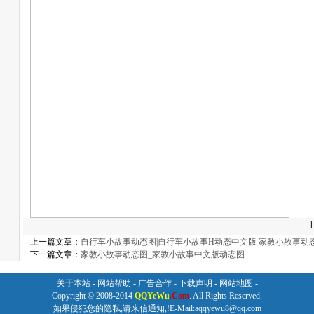
[
上一篇文章：
自行车小故事动态图|自行车小故事H动态中文版 家教小故事动
下一篇文章：
家教小故事动态图_家教小故事中文版动态图
关于本站
-
网站帮助
-
广告合作
-
下载声明
-
网站地图
-
Copyright © 2008-2014
QQYeWu
.Com
. All Rights Reserved.
如果侵犯您的隐私,请来信通知,!E-Mail:aqqyewu8@qq.com