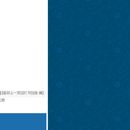
] [
返回上一页
] [
打 印
] [
收 藏
]
态图