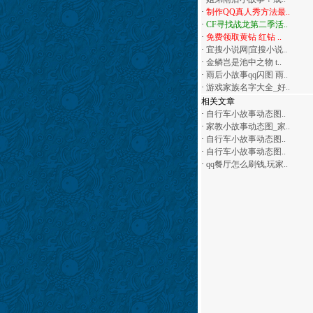
·
制作QQ真人秀方法最..
·
CF寻找战龙第二季活..
·
免费领取黄钻 红钻 ..
·
宜搜小说网|宜搜小说..
·
金鳞岂是池中之物 t..
·
雨后小故事qq闪图 雨..
·
游戏家族名字大全_好..
相关文章
·
自行车小故事动态图..
·
家教小故事动态图_家..
·
自行车小故事动态图..
·
自行车小故事动态图..
·
qq餐厅怎么刷钱,玩家..