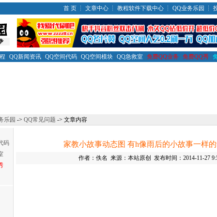
首 页
┆
文章中心
┆
教程软件下载中心
┆
QQ业务乐园
┆
教程
|
QQ新闻资讯
|
QQ空间代码
|
QQ空间模块
|
QQ急救室
|
免费QQ业务
|
免费QQ秀
|
务乐园
->
QQ常见问题
-> 文章内容
代码
家教小故事动态图 有h像雨后的小故事一样
室
作者：佚名 来源：本站原创 发布时间：2014-11-27 9:5
秀