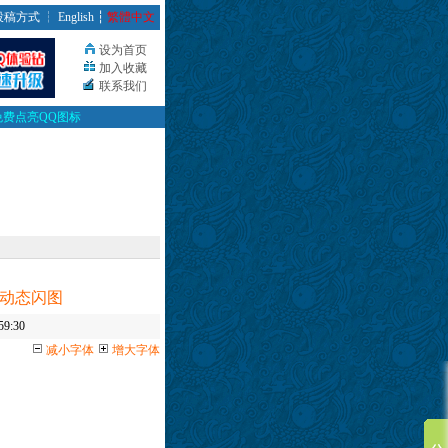
投稿方式
┆
English
┆
繁體中文
设为首页
加入收藏
联系我们
免费点亮QQ图标
的动态闪图
9:30
减小字体
增大字体