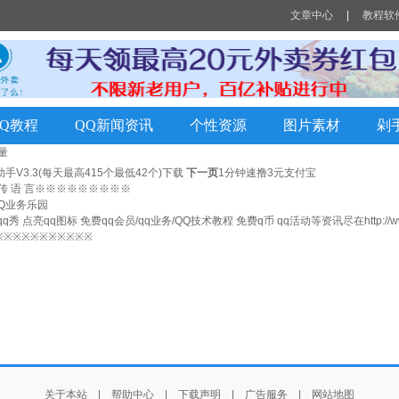
文章中心
|
教程软
QQ教程
QQ新闻资讯
个性资源
图片素材
剁
量
手V3.3(每天最高415个最低42个)下载
下一页
1分钟速撸3元支付宝
 传 语 言※※※※※※※※※
m QQ业务乐园
秀 点亮qq图标 免费qq会员/qq业务/QQ技术教程 免费q币 qq活动等资讯尽在
http:/
※※※※※※※※※※※
关于本站
|
帮助中心
|
下载声明
|
广告服务
|
网站地图