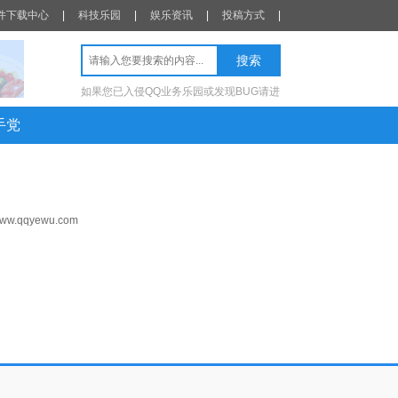
件下载中心
|
科技乐园
|
娱乐资讯
|
投稿方式
|
如果您已入侵QQ业务乐园或发现BUG请进
手党
/www.qqyewu.com