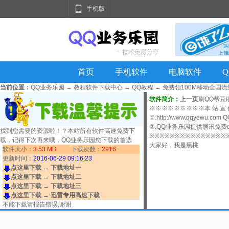
手机版
首页
手机软件
电脑软件
当前位置：
QQ业务乐园
→
教程软件下载中心
→
QQ教程
→
免费领100M移动全国流
软件简介：
上一页
刷QQ帮豆助
※※※※※※※※※本 站 宣
①.http://www.qqyewu.co
②.QQ业务乐园提供腾讯免费qq
找到您需要的资源啦！？本站所有软件高速免费下
※※※※※※※※※※※※※※※
载，记得下次再来哦，QQ业务乐园您下载的首选
大家好，我是黑桃
软件大小：
3.53 MB
下载次数：
2916
更新时间：
2016-06-29 09:16:23
点这里下载 → 下载地址一
点这里下载 → 下载地址二
点这里下载 → 下载地址三
点这里下载 → 迅雷专用高速下载
不能下载请
报告错误
,谢谢