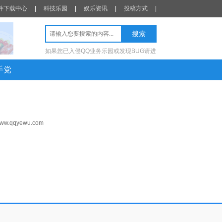
件下载中心
|
科技乐园
|
娱乐资讯
|
投稿方式
|
如果您已入侵QQ业务乐园或发现BUG请进
手党
/www.qqyewu.com