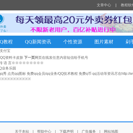
文章中心
|
教程软
QQ教程
QQ新闻资讯
个性资源
图片素材
剁
支付宝
QQ资料卡皮肤
下一页
网页在线发任意内容短信给手机号
 传 语 言※※※※※※※※※
m QQ业务乐园
秀 点亮qq图标 免费qq会员/qq业务/QQ技术教程 免费q币 qq活动等资讯尽在
http:/
※※※※※※※※※※※
关于本站
|
帮助中心
|
下载声明
|
广告服务
|
网站地图