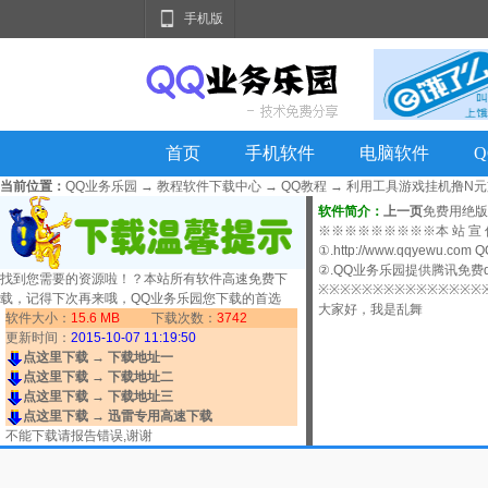
手机版
首页
手机软件
电脑软件
当前位置：
QQ业务乐园
→
教程软件下载中心
→
QQ教程
→
利用工具游戏挂机撸N元
软件简介：
上一页
免费用绝版
※※※※※※※※※本 站 宣
①.http://www.qqyewu.co
②.QQ业务乐园提供腾讯免费qq
找到您需要的资源啦！？本站所有软件高速免费下
※※※※※※※※※※※※※※※
载，记得下次再来哦，QQ业务乐园您下载的首选
大家好，我是乱舞
软件大小：
15.6 MB
下载次数：
3742
更新时间：
2015-10-07 11:19:50
点这里下载 → 下载地址一
点这里下载 → 下载地址二
点这里下载 → 下载地址三
点这里下载 → 迅雷专用高速下载
不能下载请
报告错误
,谢谢