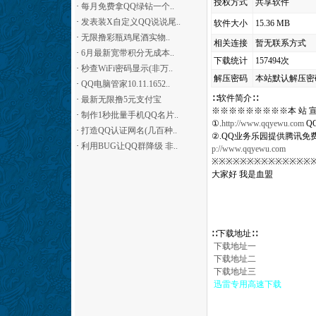
授权方式
共享软件
·
每月免费拿QQ绿钻一个..
·
发表装X自定义QQ说说尾..
软件大小
15.36 MB
·
无限撸彩瓶鸡尾酒实物..
相关连接
暂无联系方式
·
6月最新宽带积分无成本..
下载统计
157494次
·
秒查WiFi密码显示(非万..
解压密码
本站默认解压密
·
QQ电脑管家10.11.1652..
∷软件简介∷
·
最新无限撸5元支付宝
※※※※※※※※※本 站 宣
·
制作1秒批量手机QQ名片..
①.
http://www.qqyewu.com
Q
·
打造QQ认证网名(几百种..
②.QQ业务乐园提供腾讯免费q
·
利用BUG让QQ群降级 非..
p://www.qqyewu.com
※※※※※※※※※※※※※※
大家好 我是血盟
∷下载地址∷
下载地址一
下载地址二
下载地址三
迅雷专用高速下载