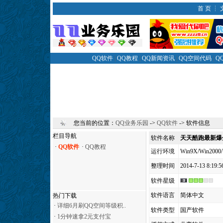
首 页
┆
QQ软件
|
QQ教程
|
QQ新闻资讯
|
QQ空间代码
|
Q
您当前的位置：
QQ业务乐园
->
QQ软件
-> 软件信息
栏目导航
软件名称
天天酷跑最新爆
·
QQ软件
·
QQ教程
运行环境
Win9X/Win2000/
整理时间
2014-7-13 8:19:5
软件星级
软件语言
简体中文
热门下载
·
详细6月刷QQ空间等级积..
软件类型
国产软件
·
1分钟速拿2元支付宝